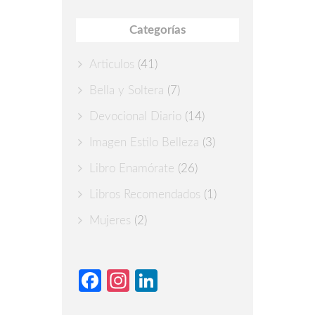
Categorías
Articulos
(41)
Bella y Soltera
(7)
Devocional Diario
(14)
Imagen Estilo Belleza
(3)
Libro Enamórate
(26)
Libros Recomendados
(1)
Mujeres
(2)
Facebook
Instagram
LinkedIn