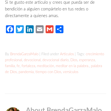
Si te gusto este articulo y crees que pueda ser de
bendición a alguien compártelo en tus redes o
directamente a quienes amas.
Facebook
Twitter
LinkedIn
Email
Gmail
Compartir
By
BrendaGarzaMalo
| Filed under
Articulos
| Tags:
crecimiento
profesional
,
devocional
,
devocional diario
,
Dios
,
esperanza
,
familia
,
fe
,
fortaleza
,
meditación
,
meditar en la palabra.
,
palabra
de Dios
,
pandemia
,
tiempo con Dios
,
versiculos
About BrendaGarzaMalo