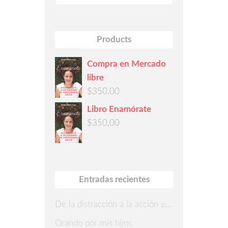
Products
Compra en Mercado
libre
$
350.00
Libro Enamórate
$
350.00
Entradas recientes
De la distracción a la acción en 7 pasos
Orando por mis hijos