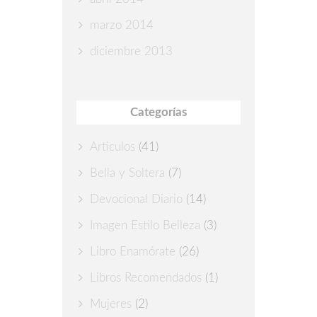
marzo 2014
diciembre 2013
Categorías
Articulos
(41)
Bella y Soltera
(7)
Devocional Diario
(14)
Imagen Estilo Belleza
(3)
Libro Enamórate
(26)
Libros Recomendados
(1)
Mujeres
(2)