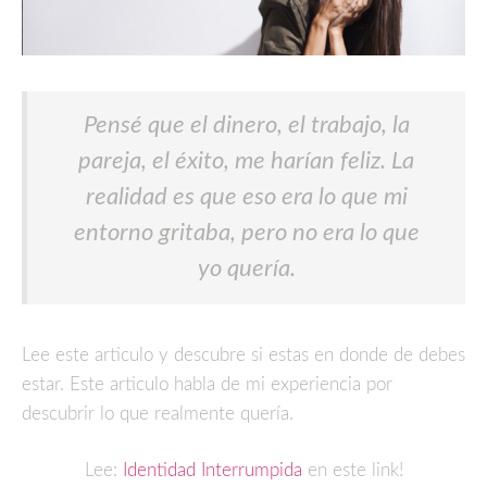
Pensé que el dinero, el trabajo, la
pareja, el éxito, me harían feliz. La
realidad es que eso era lo que mi
entorno gritaba, pero no era lo que
yo quería.
Lee este articulo y descubre si estas en donde de debes
estar. Este articulo habla de mi experiencia por
descubrir lo que realmente quería.
Lee:
Identidad Interrumpida
en este link!