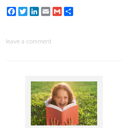
Facebook
Twitter
LinkedIn
Email
Gmail
Compartir
leave a comment