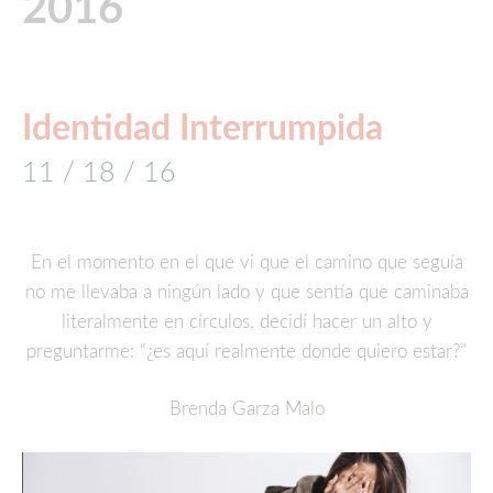
2016
Identidad Interrumpida
11 / 18 / 16
En el momento en el que vi que el camino que seguía
no me llevaba a ningún lado y que sentía que caminaba
literalmente en círculos, decidí hacer un alto y
preguntarme: “¿es aquí realmente donde quiero estar?”
Brenda Garza Malo