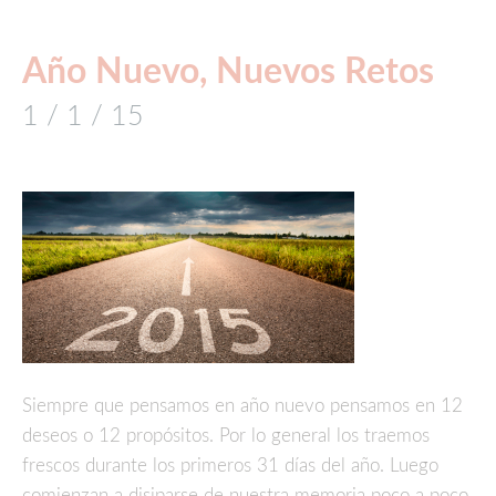
Año Nuevo, Nuevos Retos
1 / 1 / 15
Siempre que pensamos en año nuevo pensamos en 12
deseos o 12 propósitos. Por lo general los traemos
frescos durante los primeros 31 días del año. Luego
comienzan a disiparse de nuestra memoria poco a poco.