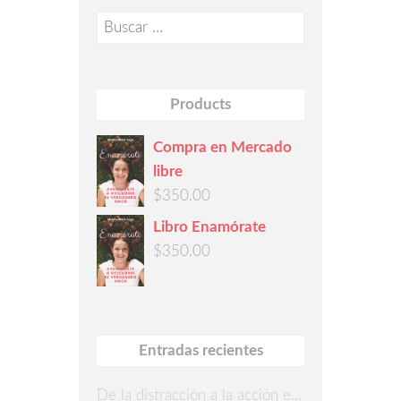
Buscar:
Products
Compra en Mercado
libre
$
350.00
Libro Enamórate
$
350.00
Entradas recientes
De la distracción a la acción en 7 pasos