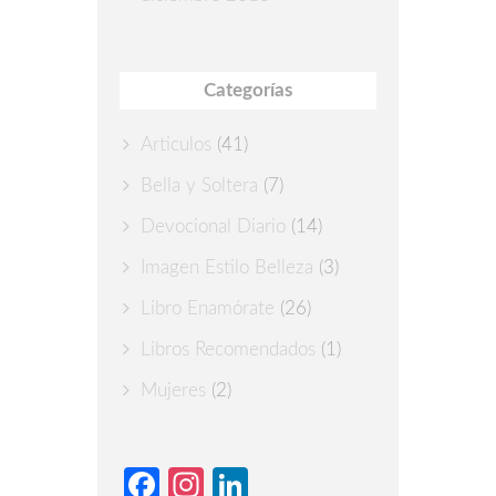
Categorías
Articulos
(41)
Bella y Soltera
(7)
Devocional Diario
(14)
Imagen Estilo Belleza
(3)
Libro Enamórate
(26)
Libros Recomendados
(1)
Mujeres
(2)
Facebook
Instagram
LinkedIn