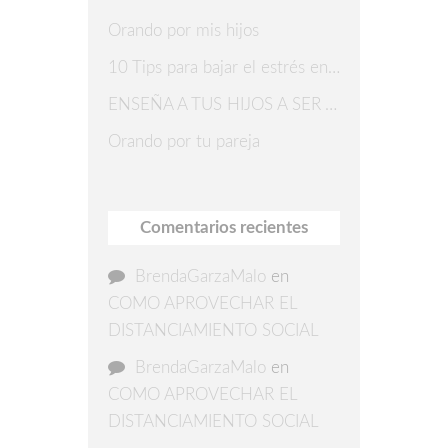
Orando por mis hijos
10 Tips para bajar el estrés en Navidad
ENSEÑA A TUS HIJOS A SER AGRADECIDOS
Orando por tu pareja
Comentarios recientes
BrendaGarzaMalo
en
COMO APROVECHAR EL
DISTANCIAMIENTO SOCIAL
BrendaGarzaMalo
en
COMO APROVECHAR EL
DISTANCIAMIENTO SOCIAL