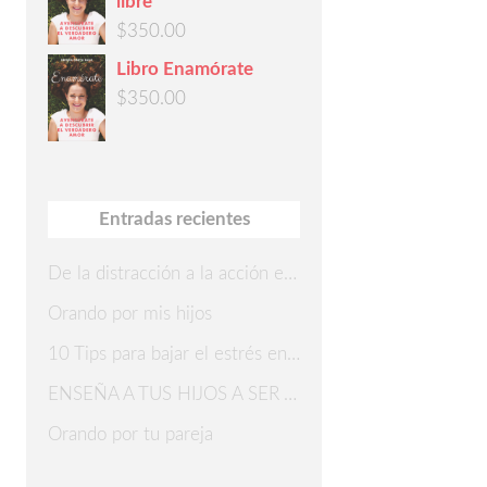
libre
$
350.00
Libro Enamórate
$
350.00
Entradas recientes
De la distracción a la acción en 7 pasos
Orando por mis hijos
10 Tips para bajar el estrés en Navidad
ENSEÑA A TUS HIJOS A SER AGRADECIDOS
Orando por tu pareja