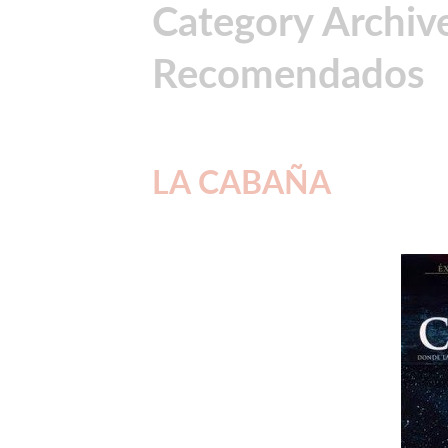
Category Archive
Recomendados
LA CABAÑA