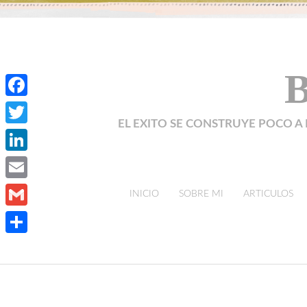
B
Facebook
EL EXITO SE CONSTRUYE POCO A 
Twitter
LinkedIn
Email
skip to content
INICIO
SOBRE MI
ARTICULOS
Gmail
Compartir