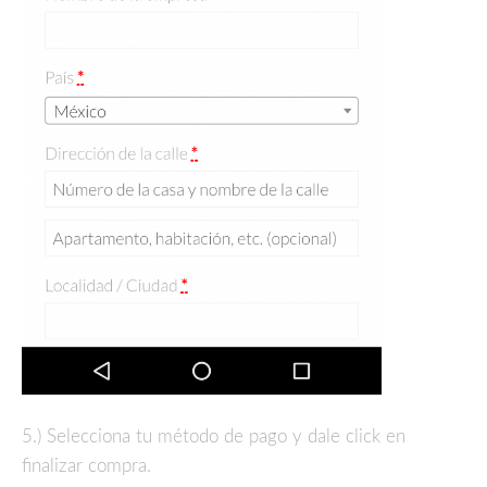
5.) Selecciona tu método de pago y dale click en
finalizar compra.