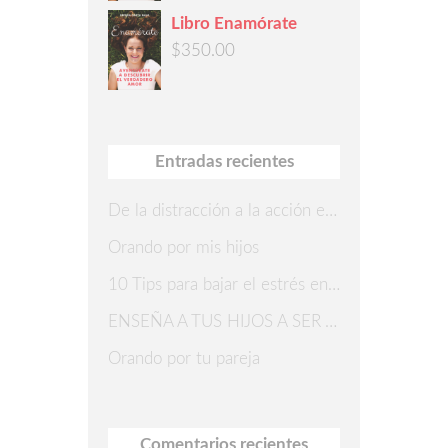
Libro Enamórate
$
350.00
Entradas recientes
De la distracción a la acción en 7 pasos
Orando por mis hijos
10 Tips para bajar el estrés en Navidad
ENSEÑA A TUS HIJOS A SER AGRADECIDOS
Orando por tu pareja
Comentarios recientes