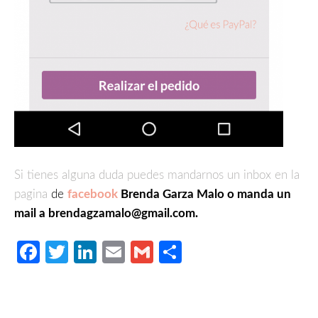
Si tienes alguna duda puedes mandarnos un inbox en la
pagina
de
facebook
Brenda Garza Malo o manda un
mail a brendagzamalo@gmail.com.
Facebook
Twitter
LinkedIn
Email
Gmail
Compartir