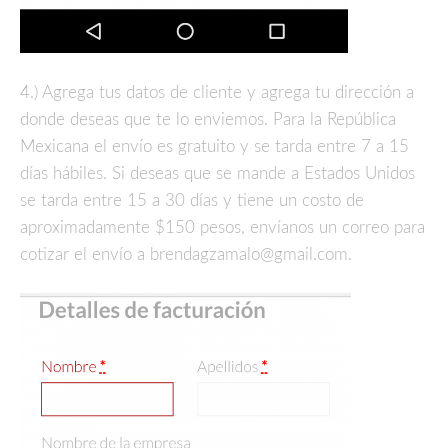
4.) Agrega tus datos de cliente y agrega tu dirección a
donde deseas que te lo enviemos. Para la República
Mexicana el envío es gratuito y se tarda entre 7 a 15
días hábiles. Si deseas que se mande a Estados Unidos
se tarda entre 15 a 30 días y tiene un costo de
aproximadamente $150 pesos, envíanos un correo para
cotizar el envío a brendagzamalo@gmail.com.