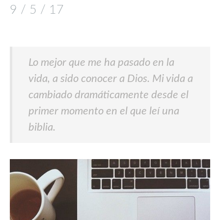
9 / 5 / 17
Lo mejor que me ha pasado en la
vida, a sido conocer a Dios. Mi vida a
cambiado dramáticamente desde el
primer momento en el que leí una
biblia.