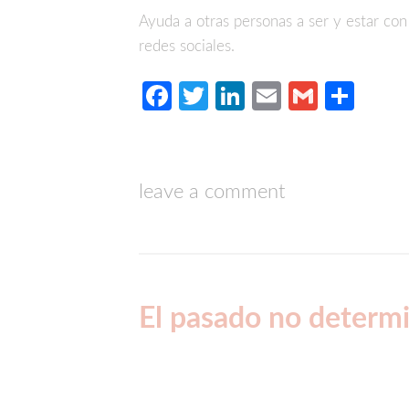
Ayuda a otras personas a ser y estar con
redes sociales.
Facebook
Twitter
LinkedIn
Email
Gmail
Com
leave a comment
El pasado no determi