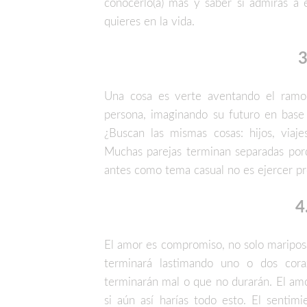
conocerlo(a) más y saber si admiras a 
quieres en la vida.
3
Una cosa es verte aventando el ramo (
persona, imaginando su futuro en base 
¿Buscan las mismas cosas: hijos, viaje
Muchas parejas terminan separadas porqu
antes como tema casual no es ejercer pr
4
El amor es compromiso, no solo mariposa
terminará lastimando uno o dos cor
terminarán mal o que no durarán. El amo
si aún así harías todo esto. El sentim