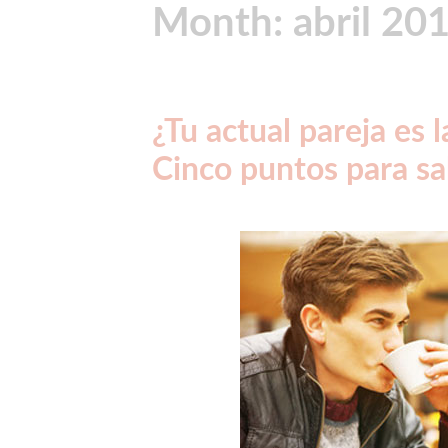
Month:
abril 20
¿Tu actual pareja es l
Cinco puntos para sa