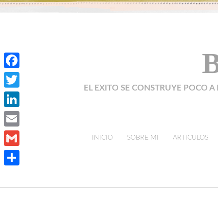
B
Facebook
EL EXITO SE CONSTRUYE POCO A 
Twitter
LinkedIn
Email
skip to content
INICIO
SOBRE MI
ARTICULOS
Gmail
Compartir