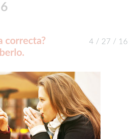
16
a correcta?
4 / 27 / 16
berlo.