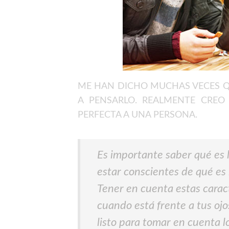
ME HAN DICHO MUCHAS VECES QU
A PENSARLO. REALMENTE CREO
PERFECTA A UNA PERSONA.
Es importante saber qué es 
estar conscientes de qué es 
Tener en cuenta estas caract
cuando está frente a tus ojo
listo para tomar en cuenta 