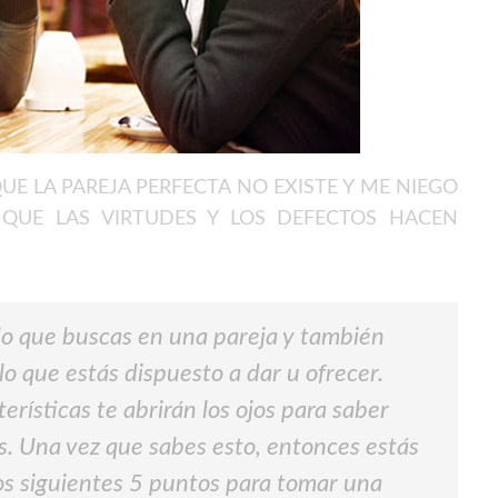
E LA PAREJA PERFECTA NO EXISTE Y ME NIEGO
 QUE LAS VIRTUDES Y LOS DEFECTOS HACEN
lo que buscas en una pareja y también
lo que estás dispuesto a dar u ofrecer.
erísticas te abrirán los ojos para saber
s. Una vez que sabes esto, entonces estás
los siguientes 5 puntos para tomar una