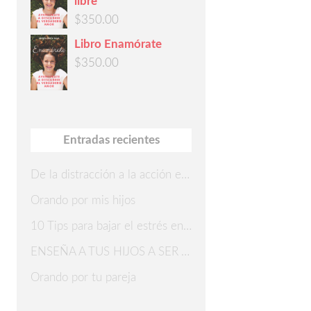
libre
$
350.00
Libro Enamórate
$
350.00
Entradas recientes
De la distracción a la acción en 7 pasos
Orando por mis hijos
10 Tips para bajar el estrés en Navidad
ENSEÑA A TUS HIJOS A SER AGRADECIDOS
Orando por tu pareja