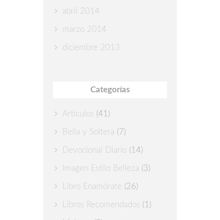
abril 2014
marzo 2014
diciembre 2013
Categorías
Articulos
(41)
Bella y Soltera
(7)
Devocional Diario
(14)
Imagen Estilo Belleza
(3)
Libro Enamórate
(26)
Libros Recomendados
(1)