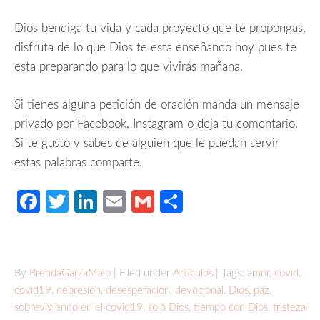
Dios bendiga tu vida y cada proyecto que te propongas,
disfruta de lo que Dios te esta enseñando hoy pues te
esta preparando para lo que vivirás mañana.
Si tienes alguna petición de oración manda un mensaje
privado por Facebook, Instagram o deja tu comentario.
Si te gusto y sabes de alguien que le puedan servir
estas palabras comparte.
Facebook
Twitter
LinkedIn
Email
Gmail
Compartir
By
BrendaGarzaMalo
| Filed under
Articulos
| Tags:
amor
,
covid
,
covid19
,
depresión
,
desesperación
,
devocional
,
Dios
,
paz
,
sobreviviendo en el covid19
,
solo Dios
,
tiempo con Dios
,
tristeza