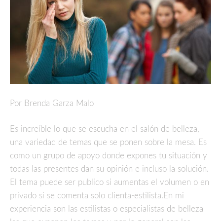
Por Brenda Garza Malo
Es increíble lo que se escucha en el salón de belleza,
una variedad de temas que se ponen sobre la mesa. Es
como un grupo de apoyo donde expones tu situación y
todas las presentes dan su opinión e incluso la solución.
El tema puede ser publico si aumentas el volumen o en
privado si se comenta solo clienta-estilista.En mi
experiencia son las estilistas o especialistas de belleza