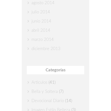
agosto 2014
julio 2014
junio 2014
abril 2014
marzo 2014
diciembre 2013
Categorías
Articulos
(41)
Bella y Soltera
(7)
Devocional Diario
(14)
Imagen Estilo Belleza
(3)