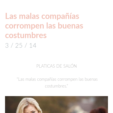
Las malas compañías
corrompen las buenas
costumbres
3 / 25 / 14
PLATICAS DE SALÓN
“Las malas compañías corrompen las buenas
costumbres.”