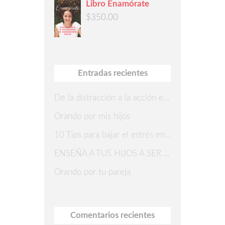
Libro Enamórate
$
350.00
Entradas recientes
De la distracción a la acción en 7 pasos
Orando por mis hijos
10 Tips para bajar el estrés en Navidad
ENSEÑA A TUS HIJOS A SER AGRADECIDOS
Orando por tu pareja
Comentarios recientes