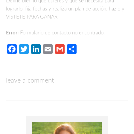
Define bien lo que quieres y que se necesita para
lograrlo, fija fechas y realiza un plan de acción, hazlo y
VISTETE PARA GANAR.
Error:
Formulario de contacto no encontrado.
Facebook
Twitter
LinkedIn
Email
Gmail
Compartir
leave a comment