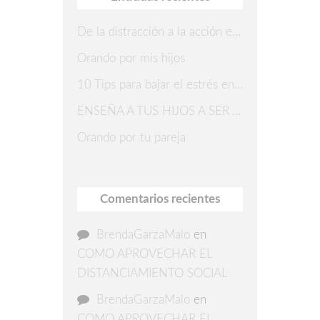
De la distracción a la acción en 7 pasos
Orando por mis hijos
10 Tips para bajar el estrés en Navidad
ENSEÑA A TUS HIJOS A SER AGRADECIDOS
Orando por tu pareja
Comentarios recientes
BrendaGarzaMalo
en
COMO APROVECHAR EL
DISTANCIAMIENTO SOCIAL
BrendaGarzaMalo
en
COMO APROVECHAR EL