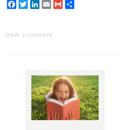
Facebook
Twitter
LinkedIn
Email
Gmail
Compartir
leave a comment