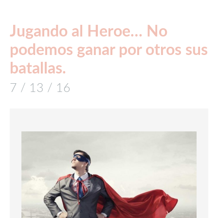
Jugando al Heroe… No
podemos ganar por otros sus
batallas.
7 / 13 / 16