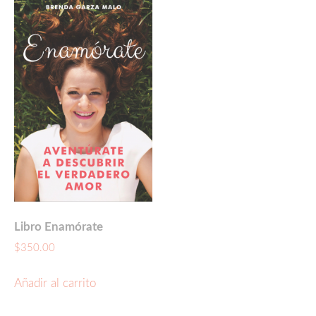
Libro Enamórate
$
350.00
Añadir al carrito