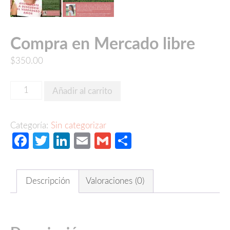
Compra en Mercado libre
$
350.00
Compra
Añadir al carrito
en
Mercado
Categoría:
Sin categorizar
libre
Facebook
Twitter
LinkedIn
Email
Gmail
Compartir
cantidad
Descripción
Valoraciones (0)