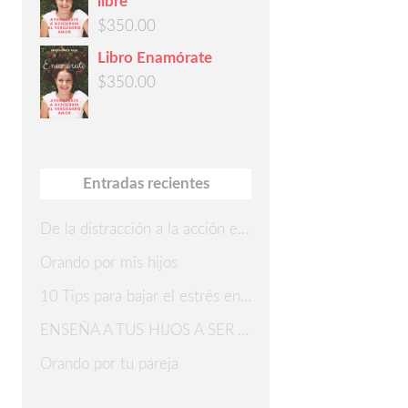
libre
$
350.00
Libro Enamórate
$
350.00
Entradas recientes
De la distracción a la acción en 7 pasos
Orando por mis hijos
10 Tips para bajar el estrés en Navidad
ENSEÑA A TUS HIJOS A SER AGRADECIDOS
Orando por tu pareja