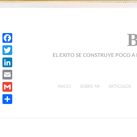
B
Facebook
EL EXITO SE CONSTRUYE POCO A 
Twitter
LinkedIn
Email
skip to content
INICIO
SOBRE MI
ARTICULOS
Gmail
Compartir