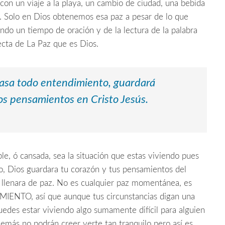
on un viaje a la playa, un cambio de ciudad, una bebida
a. Solo en Dios obtenemos esa paz a pesar de lo que
o un tiempo de oración y de la lectura de la palabra
ecta de La Paz
que es Dios.
pasa todo entendimiento, guardará
os pensamientos en Cristo Jesús.
le, ó cansada, sea la situación que estas viviendo pues
do, Dios guardara tu corazón y tus pensamientos del
e llenara de paz. No es cualquier paz momentánea, es
ENTO, así que aunque tus circunstancias digan una
Puedes estar viviendo algo sumamente difícil para alguien
demás no podrán creer verte tan tranquilo pero así es