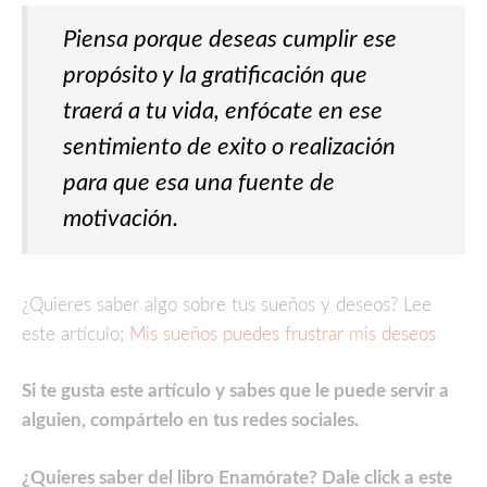
Piensa porque deseas cumplir ese
propósito y la gratificación que
traerá a tu vida, enfócate en ese
sentimiento de exito o realización
para que esa una fuente de
motivación.
¿Quieres saber algo sobre tus sueños y deseos? Lee
este artículo;
Mis sueños puedes frustrar mis deseos
Si te gusta este artículo y sabes que le puede servir a
alguien, compártelo en tus redes sociales.
¿Quieres saber del libro Enamórate? Dale click a este