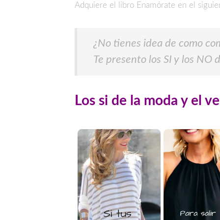
Adquiere el libro Enamórate en el siguie
¿No tienes idea de como co
Te presento los SI y los NO 
Los si de la moda y el ve