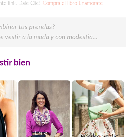
nte link. Dale Clic!
Compra el libro Enamorate
mbinar tus prendas?
de vestir a la moda y con modestia…
stir bien