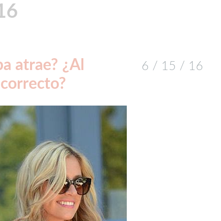
16
pa atrae? ¿Al
6 / 15 / 16
ncorrecto?