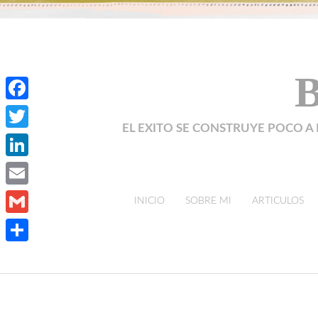
B
Facebook
EL EXITO SE CONSTRUYE POCO A 
Twitter
LinkedIn
Email
skip to content
INICIO
SOBRE MI
ARTICULOS
Gmail
Compartir