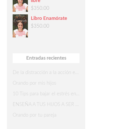
libre
$
350.00
Libro Enamórate
$
350.00
Entradas recientes
De la distracción a la acción en 7 pasos
Orando por mis hijos
10 Tips para bajar el estrés en Navidad
ENSEÑA A TUS HIJOS A SER AGRADECIDOS
Orando por tu pareja