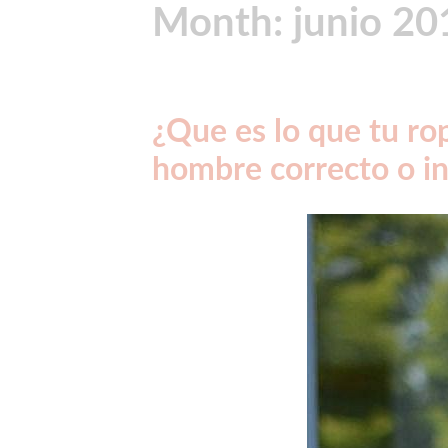
Month:
junio 20
¿Que es lo que tu ro
hombre correcto o i