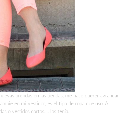
nuevas prendas en las tiendas, me hace querer agrandar
mbie en mi vestidor, es el tipo de ropa que uso. A
as o vestidos cortos…. los tenía.