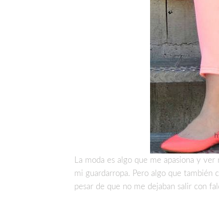
La moda es algo que me apasiona y ver 
mi guardarropa. Pero algo que también ca
pesar de que no me dejaban salir con fald