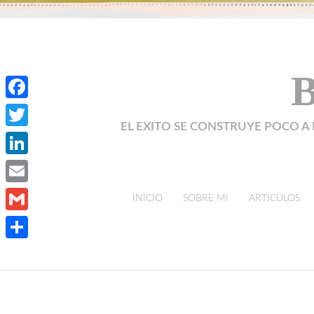
B
Facebook
EL EXITO SE CONSTRUYE POCO A 
Twitter
LinkedIn
Email
skip to content
INICIO
SOBRE MI
ARTICULOS
Gmail
Compartir