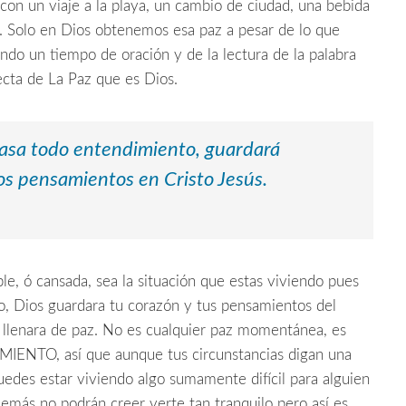
on un viaje a la playa, un cambio de ciudad, una bebida
a. Solo en Dios obtenemos esa paz a pesar de lo que
o un tiempo de oración y de la lectura de la palabra
ecta de La Paz
que es Dios.
pasa todo entendimiento, guardará
os pensamientos en Cristo Jesús.
le, ó cansada, sea la situación que estas viviendo pues
do, Dios guardara tu corazón y tus pensamientos del
e llenara de paz. No es cualquier paz momentánea, es
ENTO, así que aunque tus circunstancias digan una
Puedes estar viviendo algo sumamente difícil para alguien
demás no podrán creer verte tan tranquilo pero así es