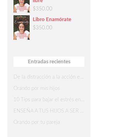
libre
$
350.00
Libro Enamórate
$
350.00
Entradas recientes
De la distracción a la acción en 7 pasos
Orando por mis hijos
10 Tips para bajar el estrés en Navidad
ENSEÑA A TUS HIJOS A SER AGRADECIDOS
Orando por tu pareja