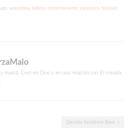
Tags:
autoestima
,
belleza
,
contentamiento
,
esperanza
,
felicidad
,
rzaMalo
a y mamá. Creo en Dios y en una relación con El creador.
.
Decido Sentirme Bien