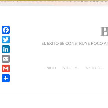
B
Facebook
EL EXITO SE CONSTRUYE POCO A 
Twitter
LinkedIn
Email
skip to content
INICIO
SOBRE MI
ARTICULOS
Gmail
Compartir