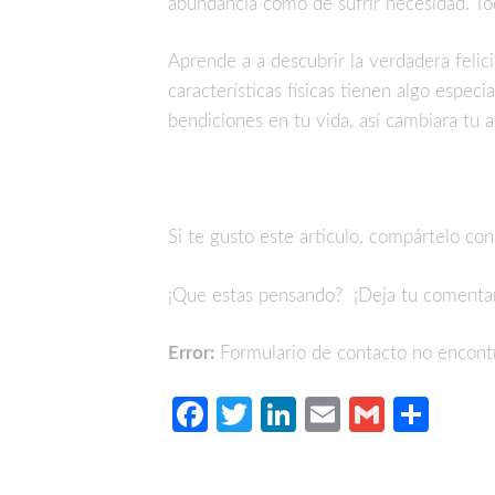
abundancia como de sufrir necesidad.
To
Aprende a a descubrir la verdadera felic
características físicas tienen algo espec
bendiciones en tu vida, así cambiara tu 
Si te gusto este articulo, compártelo con
¡Que estas pensando? ¡Deja tu comentar
Error:
Formulario de contacto no encont
Facebook
Twitter
LinkedIn
Email
Gmail
Com