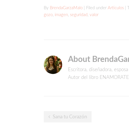
By
BrendaGarzaMalo
| Filed under
Articulos
| 
gozo
,
imagen
,
seguridad
,
valor
About BrendaGa
Escritora, diseñadora, espos
Autor del libro ENAMORATE
Post
Sana tu Corazón
navigation