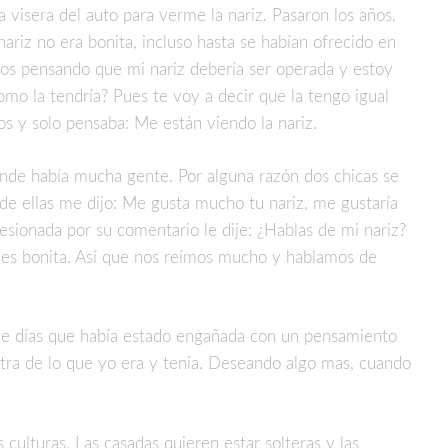
a visera del auto para verme la nariz. Pasaron los años,
riz no era bonita, incluso hasta se habían ofrecido en
os pensando que mi nariz debería ser operada y estoy
mo la tendría? Pues te voy a decir que la tengo igual
os y solo pensaba: Me están viendo la nariz.
onde había mucha gente. Por alguna razón dos chicas se
de ellas me dijo: Me gusta mucho tu nariz, me gustaría
esionada por su comentario le dije: ¿Hablas de mi nariz?
o es bonita. Así que nos reímos mucho y hablamos de
 días que había estado engañada con un pensamiento
ra de lo que yo era y tenia. Deseando algo mas, cuando
culturas. Las casadas quieren estar solteras y las