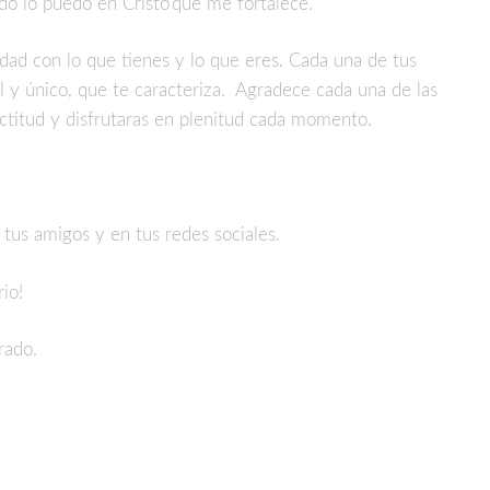
do lo puedo en Cristo
que me fortalece.
idad con lo que tienes y lo que eres. Cada una de tus
ial y único, que te caracteriza. Agradece cada una de las
actitud y disfrutaras en plenitud cada momento.
 tus amigos y en tus redes sociales.
io!
rado.
partir