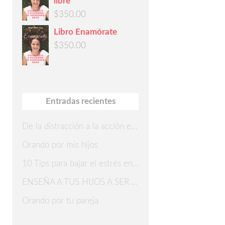
libre
$
350.00
Libro Enamórate
$
350.00
Entradas recientes
De la distracción a la acción en 7 pasos
Orando por mis hijos
10 Tips para bajar el estrés en Navidad
ENSEÑA A TUS HIJOS A SER AGRADECIDOS
Orando por tu pareja