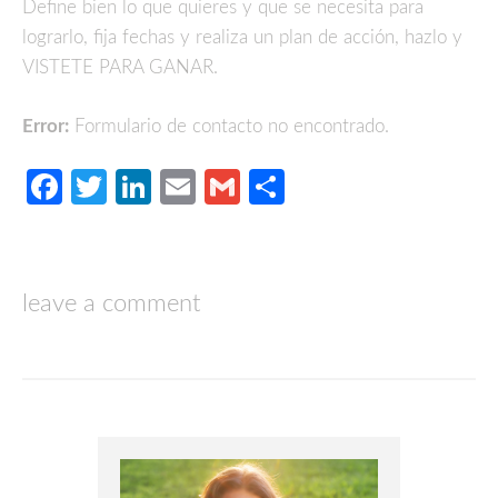
Define bien lo que quieres y que se necesita para
lograrlo, fija fechas y realiza un plan de acción, hazlo y
VISTETE PARA GANAR.
Error:
Formulario de contacto no encontrado.
Facebook
Twitter
LinkedIn
Email
Gmail
Compartir
leave a comment