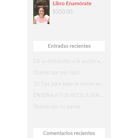
Libro Enamórate
$
350.00
Entradas recientes
De la distracción a la acción en 7 pasos
Orando por mis hijos
10 Tips para bajar el estrés en Navidad
ENSEÑA A TUS HIJOS A SER AGRADECIDOS
Orando por tu pareja
Comentarios recientes