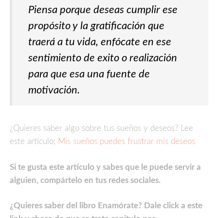
Piensa porque deseas cumplir ese
propósito y la gratificación que
traerá a tu vida, enfócate en ese
sentimiento de exito o realización
para que esa una fuente de
motivación.
¿Quieres saber algo sobre tus sueños y deseos? Lee
este artículo;
Mis sueños puedes frustrar mis deseos
Si te gusta este artículo y sabes que le puede servir a
alguien, compártelo en tus redes sociales.
¿Quieres saber del libro Enamórate? Dale click a este