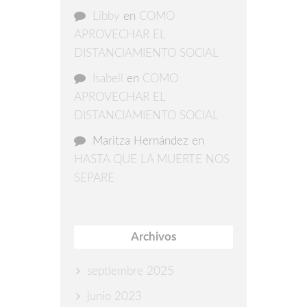
Libby
en
COMO
APROVECHAR EL
DISTANCIAMIENTO SOCIAL
Isabell
en
COMO
APROVECHAR EL
DISTANCIAMIENTO SOCIAL
Maritza Hernández
en
HASTA QUE LA MUERTE NOS
SEPARE
Archivos
septiembre 2025
junio 2023