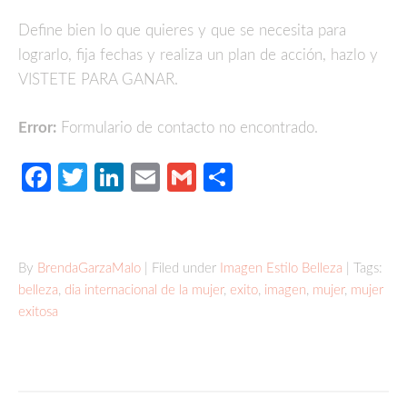
Define bien lo que quieres y que se necesita para
lograrlo, fija fechas y realiza un plan de acción, hazlo y
VISTETE PARA GANAR.
Error:
Formulario de contacto no encontrado.
Facebook
Twitter
LinkedIn
Email
Gmail
Compartir
By
BrendaGarzaMalo
| Filed under
Imagen Estilo Belleza
| Tags:
belleza
,
dia internacional de la mujer
,
exito
,
imagen
,
mujer
,
mujer
exitosa