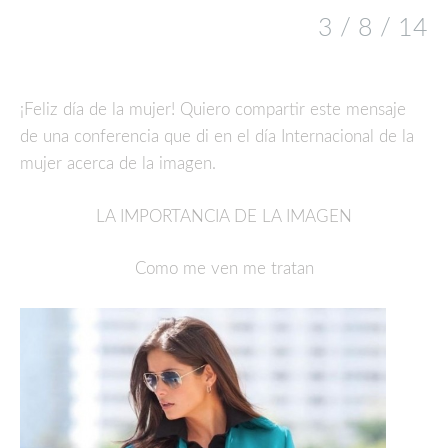
3 / 8 / 14
¡Feliz día de la mujer! Quiero compartir este mensaje
de una conferencia que di en el día Internacional de la
mujer acerca de la imagen.
LA IMPORTANCIA DE LA IMAGEN
Como me ven me tratan