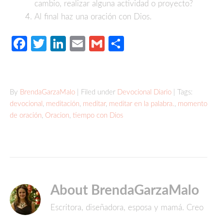
cambio, realizar alguna actividad o proyecto?
Al final haz una oración con Dios.
Facebook
Twitter
LinkedIn
Email
Gmail
Compartir
By
BrendaGarzaMalo
| Filed under
Devocional Diario
| Tags:
devocional
,
meditación
,
meditar
,
meditar en la palabra.
,
momento
de oración
,
Oracion
,
tiempo con Dios
About BrendaGarzaMalo
Escritora, diseñadora, esposa y mamá. Creo