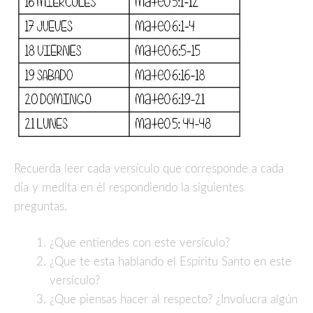
Recuerda leer cada versículo que corresponde a cada
día y medita en él respondiendo la siguientes
preguntas.
¿Que entiendes con este versículo?
¿Que te esta hablando el Espíritu Santo en este
versículo?
¿Que piensas hacer al respecto? ¿Involucra algún