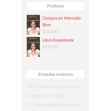
Products
Compra en Mercado
libre
$
350.00
Libro Enamórate
$
350.00
Entradas recientes
De la distracción a la acción en 7 pasos
Orando por mis hijos
10 Tips para bajar el estrés en Navidad