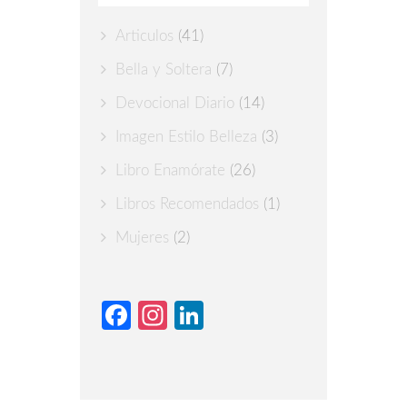
Articulos
(41)
Bella y Soltera
(7)
Devocional Diario
(14)
Imagen Estilo Belleza
(3)
Libro Enamórate
(26)
Libros Recomendados
(1)
Mujeres
(2)
Facebook
Instagram
LinkedIn