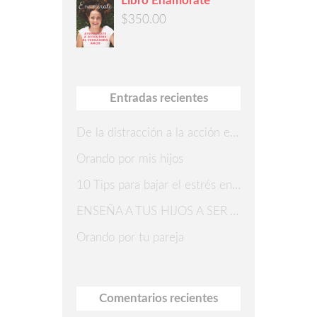
Libro Enamórate
$
350.00
Entradas recientes
De la distracción a la acción en 7 pasos
Orando por mis hijos
10 Tips para bajar el estrés en Navidad
ENSEÑA A TUS HIJOS A SER AGRADECIDOS
Orando por tu pareja
Comentarios recientes