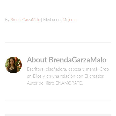
By
BrendaGarzaMalo
| Filed under
Mujeres
About BrendaGarzaMalo
Escritora, diseñadora, esposa y mamá. Creo
en Dios y en una relación con El creador.
Autor del libro ENAMORATE.