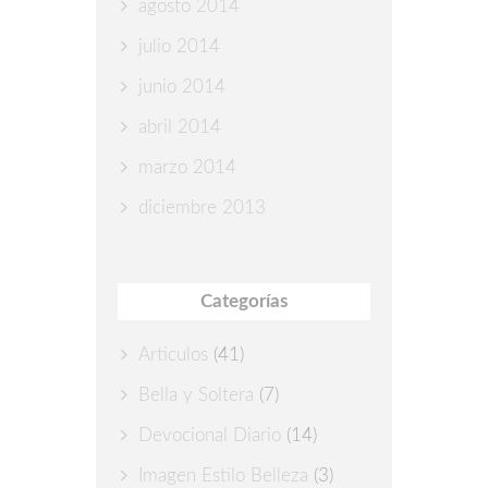
agosto 2014
julio 2014
junio 2014
abril 2014
marzo 2014
diciembre 2013
Categorías
Articulos
(41)
Bella y Soltera
(7)
Devocional Diario
(14)
Imagen Estilo Belleza
(3)