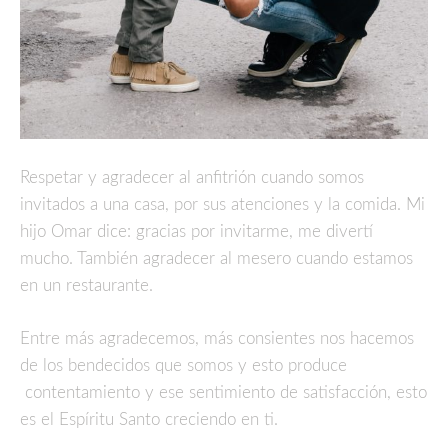
Respetar y agradecer al anfitrión cuando somos
invitados a una casa, por sus atenciones y la comida. Mi
hijo Omar dice: gracias por invitarme, me divertí
mucho. También agradecer al mesero cuando estamos
en un restaurante.
Entre más agradecemos, más consientes nos hacemos
de los bendecidos que somos y esto produce
contentamiento y ese sentimiento de satisfacción, esto
es el Espíritu Santo creciendo en ti.