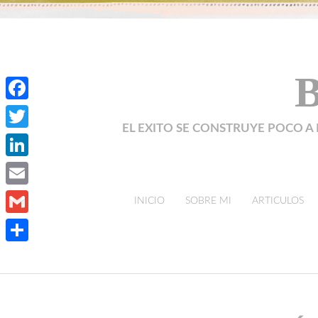
B
Facebook
EL EXITO SE CONSTRUYE POCO A 
Twitter
LinkedIn
Email
skip to content
INICIO
SOBRE MI
ARTICULOS
Gmail
Compartir