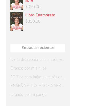
libre
$
350.00
Libro Enamórate
$
350.00
Entradas recientes
De la distracción a la acción en 7 pasos
Orando por mis hijos
10 Tips para bajar el estrés en Navidad
ENSEÑA A TUS HIJOS A SER AGRADECIDOS
Orando por tu pareja