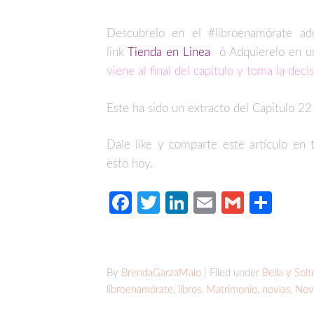
Descubrelo en el #libroenamórate ad
link
Tienda en Linea
ó Adquierelo en u
viene al final del capítulo y toma la deci
Este ha sido un extracto del Capitulo 22
Dale like y comparte este artículo en 
esto hoy.
Facebook
Twitter
LinkedIn
Email
Gmail
Com
By
BrendaGarzaMalo
| Filed under
Bella y Solt
libroenamórate
,
libros
,
Matrimonio
,
novias
,
Nov