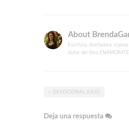
About BrendaGa
Escritora, diseñadora, espos
Autor del libro ENAMORATE
Post
DEVOCIONAL JULIO
navigation
Deja una respuesta