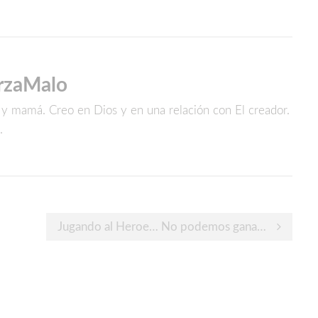
rzaMalo
a y mamá. Creo en Dios y en una relación con El creador.
.
Jugando al Heroe… No podemos ganar por otros sus batallas.