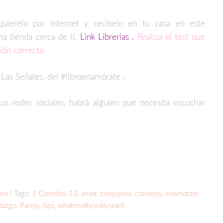
quierelo por internet y recibelo en tu casa en este
na tienda cerca de ti,
Link Librerias
.
Realiza el test que
sión correcta.
 Las Señales, del #libroenamórate .
tus redes sociales, habrá alguien que necesita escuchar
partir
era
| Tags:
1 Corintios 13
,
amor
,
consejeria
,
consejos
,
enamórate
,
iazgo
,
Pareja
,
tips
,
whatireallyreallywant