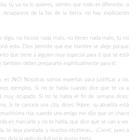
a, tú ya no lo quieres, sientes que todo es diferente, o
, desaparece de la faz de la tierra, no hay explicación
 digo, no hiciste nada malo, no tienes nada malo, tú no
asionó esto. Dios permite que ese hombre se aleje porque
tanto que tiene a alguien muy especial para ti que se está
e también debes prepararte espiritualmente para él.
, es ¡NO! Nosotras somos expertas para justificar a los
nos ejemplos. Si no te habla cuando dice que te va a
á muy ocupado. Si no te habla el fin de semana dices:
na. Si te cancela una cita, dices: Pobre, su abuelita está
 muchísima risa cuando una amiga me dijo que un chavo
eda en marcarte y no te habla, que dice que se van a ver
la, te deja plantada, y muchos etcéteras… ¡Corre!, pues a
mo diría la película
A él no le gustas tanto
.