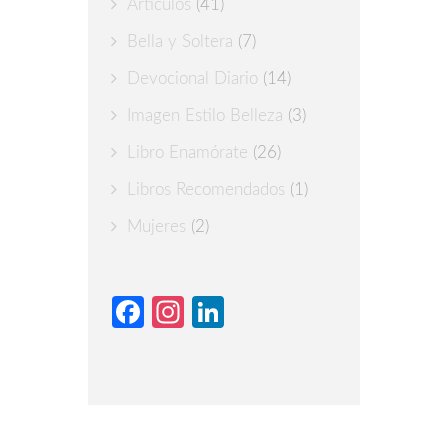
Articulos
(41)
Bella y Soltera
(7)
Devocional Diario
(14)
Imagen Estilo Belleza
(3)
Libro Enamórate
(26)
Libros Recomendados
(1)
Mujeres
(2)
Facebook
Instagram
LinkedIn