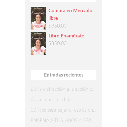
Compra en Mercado
libre
$
350.00
Libro Enamórate
$
350.00
Entradas recientes
De la distracción a la acción en 7 pasos
Orando por mis hijos
10 Tips para bajar el estrés en Navidad
ENSEÑA A TUS HIJOS A SER AGRADECIDOS