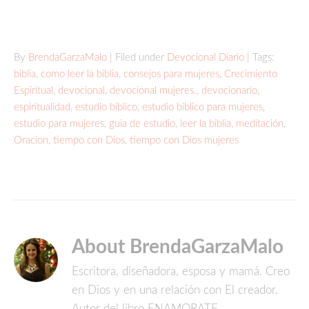
By
BrendaGarzaMalo
| Filed under
Devocional Diario
| Tags:
biblia
,
como leer la biblia
,
consejos para mujeres
,
Crecimiento
Espiritual
,
devocional
,
devocional mujeres.
,
devocionario
,
espiritualidad
,
estudio biblico
,
estudio biblico para mujeres
,
estudio para mujeres
,
guia de estudio
,
leer la biblia
,
meditación
,
Oracion
,
tiempo con Dios
,
tiempo con Dios mujeres
About BrendaGarzaMalo
Escritora, diseñadora, esposa y mamá. Creo
en Dios y en una relación con El creador.
Autor del libro ENAMORATE.