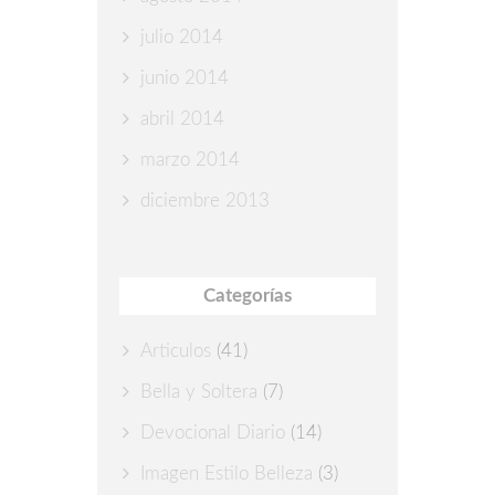
julio 2014
junio 2014
abril 2014
marzo 2014
diciembre 2013
Categorías
Articulos
(41)
Bella y Soltera
(7)
Devocional Diario
(14)
Imagen Estilo Belleza
(3)