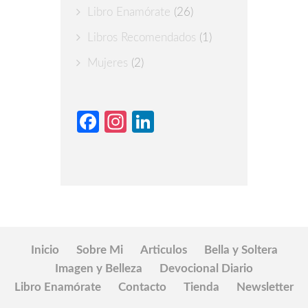
Libro Enamórate
(26)
Libros Recomendados
(1)
Mujeres
(2)
Facebook
Instagram
LinkedIn
Inicio
Sobre Mi
Articulos
Bella y Soltera
Imagen y Belleza
Devocional Diario
Libro Enamórate
Contacto
Tienda
Newsletter