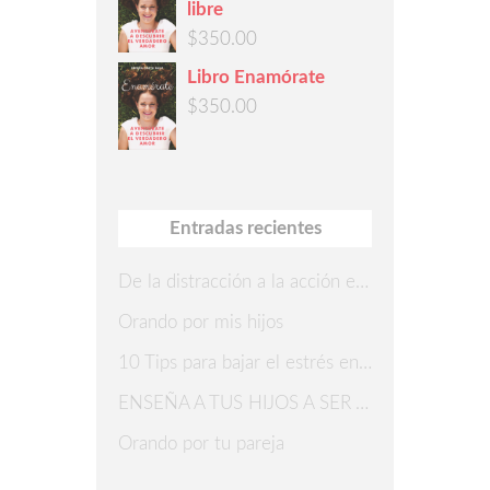
libre
$
350.00
Libro Enamórate
$
350.00
Entradas recientes
De la distracción a la acción en 7 pasos
Orando por mis hijos
10 Tips para bajar el estrés en Navidad
ENSEÑA A TUS HIJOS A SER AGRADECIDOS
Orando por tu pareja