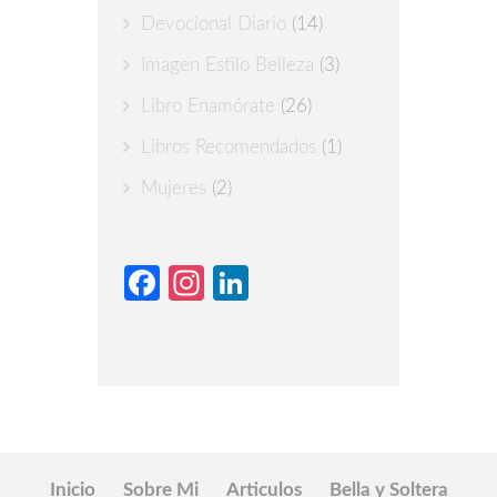
Devocional Diario
(14)
Imagen Estilo Belleza
(3)
Libro Enamórate
(26)
Libros Recomendados
(1)
Mujeres
(2)
Facebook
Instagram
LinkedIn
Inicio
Sobre Mi
Articulos
Bella y Soltera