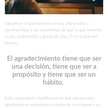
Agradecer lo que tenemos en voz alta enseña a
nuestros hijos a ser conscientes de que lo que tenemos
es por la bendición y gracia de Dios, Él es el que nos
provee.
El agradecimiento tiene que ser
una decisión, tiene que ser a
propósito y tiene que ser un
hábito.
Está comprobado científicamente que una persona
agradecida es una persona consciente y eso genera un