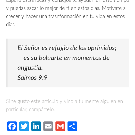
Espero estas ideas y consejos te ayuden en este tiempo
y puedas sacar lo mejor de ti en estos días. Motivate a
crecer y hacer una trasnformación en tu vida en estos
días.
El Señor es refugio de los oprimidos;
es su baluarte en momentos de
angustia.
Salmos 9:9
Si te gusto este articulo y vino a tu mente alguien en
particular, compártelo.
Facebook
Twitter
LinkedIn
Email
Gmail
Compartir