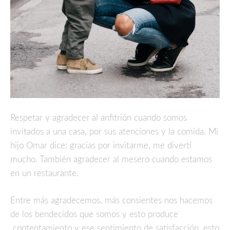
Respetar y agradecer al anfitrión cuando somos
invitados a una casa, por sus atenciones y la comida. Mi
hijo Omar dice: gracias por invitarme, me divertí
mucho. También agradecer al mesero cuando estamos
en un restaurante.
Entre más agradecemos, más consientes nos hacemos
de los bendecidos que somos y esto produce
contentamiento y ese sentimiento de satisfacción, esto