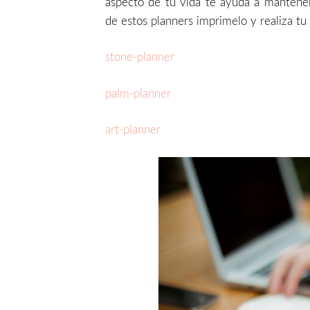
aspecto de tu vida te ayuda a mantener
de estos planners imprimelo y realiza tu
stone-planner
palm-planner
art-planner