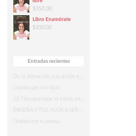
libre
$
350.00
Libro Enamórate
$
350.00
Entradas recientes
De la distracción a la acción en 7 pasos
Orando por mis hijos
10 Tips para bajar el estrés en Navidad
ENSEÑA A TUS HIJOS A SER AGRADECIDOS
Orando por tu pareja