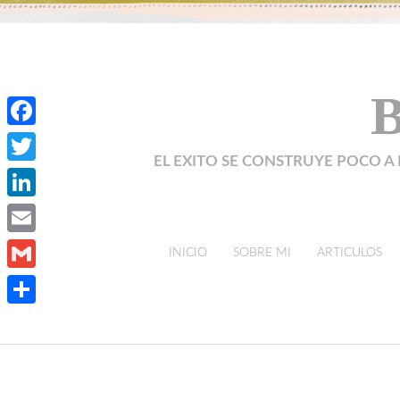
B
Facebook
EL EXITO SE CONSTRUYE POCO A 
Twitter
LinkedIn
Email
skip to content
INICIO
SOBRE MI
ARTICULOS
Gmail
Compartir