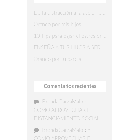
De la distracción a la acción en 7 pasos
Orando por mis hijos
10 Tips para bajar el estrés en Navidad
ENSEÑA A TUS HIJOS A SER AGRADECIDOS
Orando por tu pareja
Comentarios recientes
BrendaGarzaMalo
en
COMO APROVECHAR EL
DISTANCIAMIENTO SOCIAL
BrendaGarzaMalo
en
COMO APROVECHAR EL