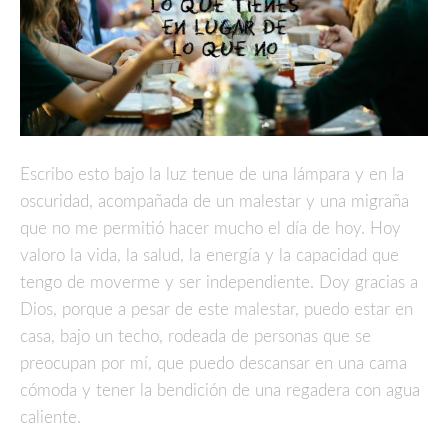
Escribo esto bajo la luz tenue de una lámpara y en la
oscuridad, acompañada de un malestar y una migraña
que no me permitió hacer mucho el día de hoy. Hoy
valoro la vida, la salud, la energía y la capacidad que
tengo de moverme y ser independiente. Doy gracias a
Dios, porque a pesar de este malestar, puedo estar en
casa, bajo un techo, rodeada de personas que se
preocupan por mí, que puedo descansar en una cama
cómoda y tener la bendición de una regadera con agua
caliente.