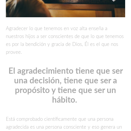
Agradecer lo que tenemos en voz alta enseña a
nuestros hijos a ser conscientes de que lo que tenemos
es por la bendición y gracia de Dios, Él es el que nos
provee.
El agradecimiento tiene que ser
una decisión, tiene que ser a
propósito y tiene que ser un
hábito.
Está comprobado científicamente que una persona
agradecida es una persona consciente y eso genera un