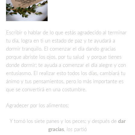
Escribir o hablar de lo que estás agradecido al terminar
tu día, logra en ti un estado de paz y te ayudará a
dormir tranquilo. El comenzar el día dando gracias
porque abriste los ojos, por tu salud y porque tienes
donde dormir; te ayuda a comenzar el día alegre y con
entusiasmo. El realizar esto todos los días, cambiará tu
ánimo y tus pensamientos, pero lo más importante es
que se convertirá en una costumbre.
Agradecer por los alimentos;
Y tomó los siete panes y los peces; y después de
dar
gracias
,
los
partió