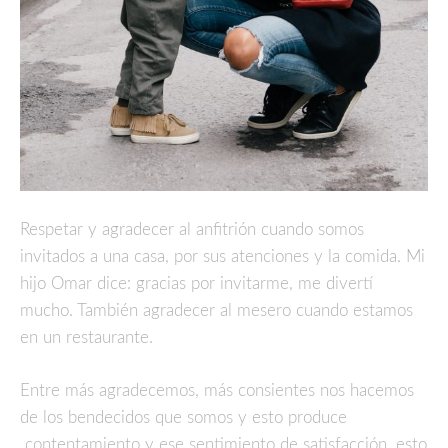
Respetar y agradecer al anfitrión cuando somos
invitados a una casa, por sus atenciones y la comida. Mi
hijo Omar dice: gracias por invitarme, me divertí
mucho. También agradecer al mesero cuando estamos
en un restaurante.
Entre más agradecemos, más consientes nos hacemos
de los bendecidos que somos y esto produce
contentamiento y ese sentimiento de satisfacción, esto