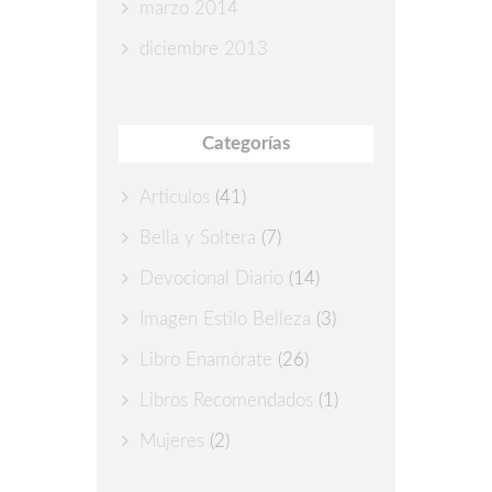
marzo 2014
diciembre 2013
Categorías
Articulos
(41)
Bella y Soltera
(7)
Devocional Diario
(14)
Imagen Estilo Belleza
(3)
Libro Enamórate
(26)
Libros Recomendados
(1)
Mujeres
(2)