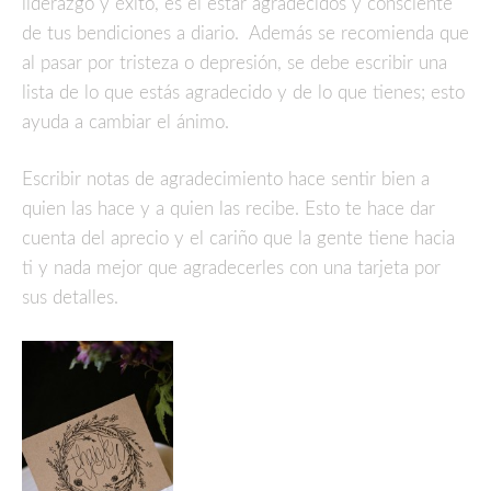
liderazgo y éxito, es el estar agradecidos y consciente
de tus bendiciones a diario. Además se recomienda que
al pasar por tristeza o depresión, se debe escribir una
lista de lo que estás agradecido y de lo que tienes; esto
ayuda a cambiar el ánimo.
Escribir notas de agradecimiento hace sentir bien a
quien las hace y a quien las recibe. Esto te hace dar
cuenta del aprecio y el cariño que la gente tiene hacia
ti y nada mejor que agradecerles con una tarjeta por
sus detalles.