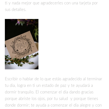
ti y nada mejor que agradecerles con una tarjeta por
sus detalles.
Escribir o hablar de lo que estás agradecido al terminar
tu día, logra en ti un estado de paz y te ayudará a
dormir tranquilo. El comenzar el día dando gracias
porque abriste los ojos, por tu salud y porque tienes
donde dormir; te ayuda a comenzar el día alegre y con