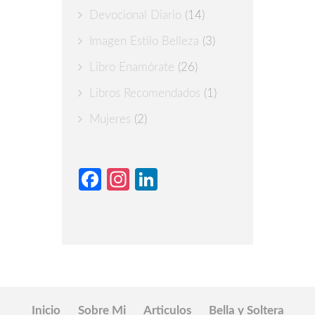
Devocional Diario
(14)
Imagen Estilo Belleza
(3)
Libro Enamórate
(26)
Libros Recomendados
(1)
Mujeres
(2)
Facebook
Instagram
LinkedIn
Inicio
Sobre Mi
Articulos
Bella y Soltera