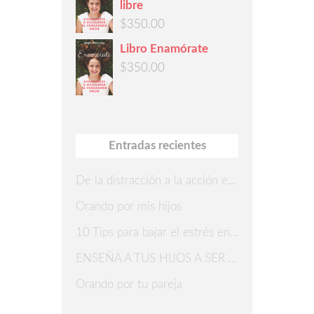
libre
$
350.00
Libro Enamórate
$
350.00
Entradas recientes
De la distracción a la acción en 7 pasos
Orando por mis hijos
10 Tips para bajar el estrés en Navidad
ENSEÑA A TUS HIJOS A SER AGRADECIDOS
Orando por tu pareja