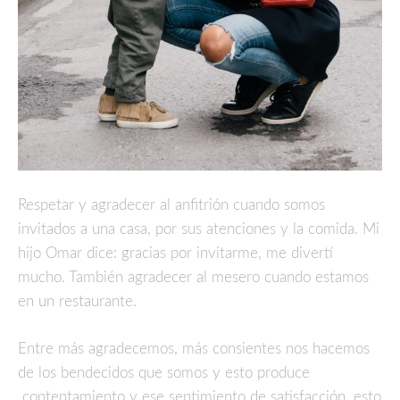
Respetar y agradecer al anfitrión cuando somos
invitados a una casa, por sus atenciones y la comida. Mi
hijo Omar dice: gracias por invitarme, me divertí
mucho. También agradecer al mesero cuando estamos
en un restaurante.
Entre más agradecemos, más consientes nos hacemos
de los bendecidos que somos y esto produce
contentamiento y ese sentimiento de satisfacción, esto