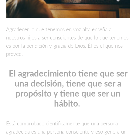
Agradecer lo que tenemos en voz alta enseña a
nuestros hijos a ser conscientes de que lo que tenemos
es por la bendición y gracia de Dios, Él es el que nos
provee.
El agradecimiento tiene que ser
una decisión, tiene que ser a
propósito y tiene que ser un
hábito.
Está comprobado científicamente que una persona
agradecida es una persona consciente y eso genera un