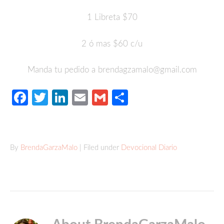
1 Libreta $70
2 ó mas $60 c/u
Manda tu pedido a brendagzamalo@gmail.com
Facebook
Twitter
LinkedIn
Email
Gmail
Compartir
By
BrendaGarzaMalo
| Filed under
Devocional Diario