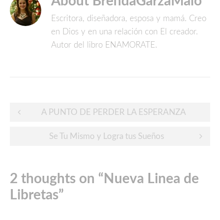
About BrendaGarzaMalo
Escritora, diseñadora, esposa y mamá. Creo
en Dios y en una relación con El creador.
Autor del libro ENAMORATE.
Post
A PUNTO DE PERDER LA ESPERANZA
navigation
Se Tu Mismo y Logra tus Sueños
2 thoughts on “
Nueva Linea de
Libretas
”