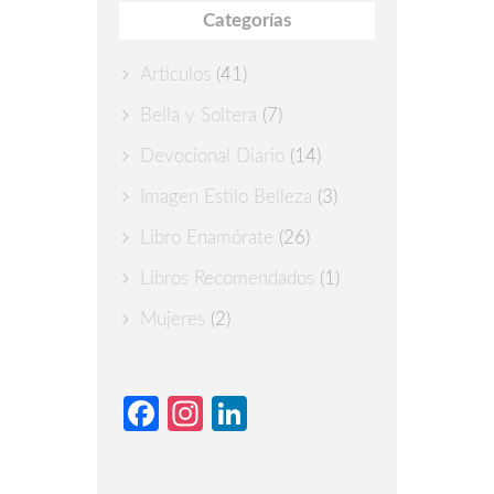
Categorías
Articulos
(41)
Bella y Soltera
(7)
Devocional Diario
(14)
Imagen Estilo Belleza
(3)
Libro Enamórate
(26)
Libros Recomendados
(1)
Mujeres
(2)
Facebook
Instagram
LinkedIn