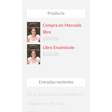
Products
Compra en Mercado
libre
$
350.00
Libro Enamórate
$
350.00
Entradas recientes
De la distracción a la acción en 7 pasos
Orando por mis hijos