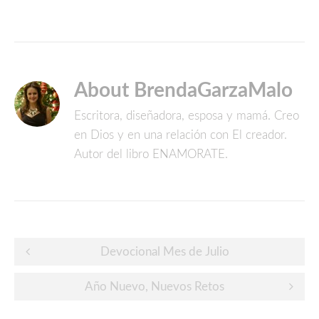
About BrendaGarzaMalo
Escritora, diseñadora, esposa y mamá. Creo
en Dios y en una relación con El creador.
Autor del libro ENAMORATE.
Post
Devocional Mes de Julio
navigation
Año Nuevo, Nuevos Retos