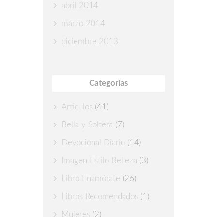
abril 2014
marzo 2014
diciembre 2013
Categorías
Articulos
(41)
Bella y Soltera
(7)
Devocional Diario
(14)
Imagen Estilo Belleza
(3)
Libro Enamórate
(26)
Libros Recomendados
(1)
Mujeres
(2)