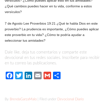
versículos? ¿Cómo puedes aplicar esto en tus amistades?
¿Qué cambios puedes hacer en tu vida, conforme a estos
versículos?
7 de Agosto Lee Proverbios 19:21 ¿Qué te habla Dios en este
proverbio? La prudencia es importante, ¿Cómo puedes aplicar
este proverbio en tu vida? ¿Cómo te podría ayudar a
seleccionar tus amistades?
Dale like, deja tus comentarios y comparte este
devocional en tus redes sociales. Inscribete para recibir
en tu correo las publicaciones.
Facebook
Twitter
LinkedIn
Email
Gmail
Compartir
By
BrendaGarzaMalo
| Filed under
Devocional Diario