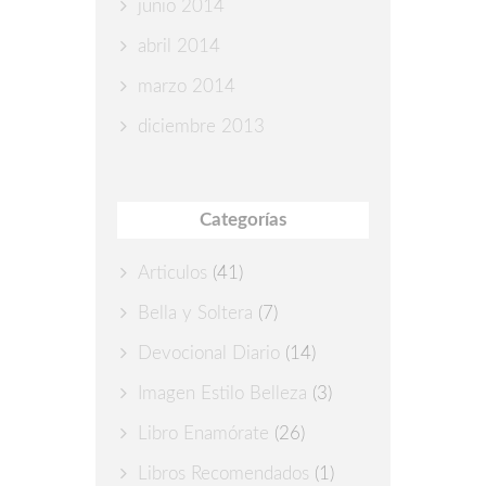
junio 2014
abril 2014
marzo 2014
diciembre 2013
Categorías
Articulos
(41)
Bella y Soltera
(7)
Devocional Diario
(14)
Imagen Estilo Belleza
(3)
Libro Enamórate
(26)
Libros Recomendados
(1)