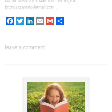
comentarios o mándame un mensaje a
brendagzamalo@gmail.com .
Facebook
Twitter
LinkedIn
Email
Gmail
Compartir
leave a comment