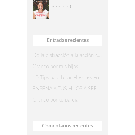
$
350.00
Entradas recientes
De la distracción a la acción en 7 pasos
Orando por mis hijos
10 Tips para bajar el estrés en Navidad
ENSEÑA A TUS HIJOS A SER AGRADECIDOS
Orando por tu pareja
Comentarios recientes