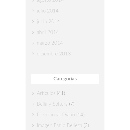
agosto 2014
julio 2014
junio 2014
abril 2014
marzo 2014
diciembre 2013
Categorías
Articulos
(41)
Bella y Soltera
(7)
Devocional Diario
(14)
Imagen Estilo Belleza
(3)