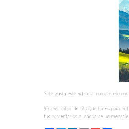
Si te gusta este articulo, compártelo con
!Quiero saber de ti! ¿Que haces para enfr
tus comentarios o mándame un mensaje