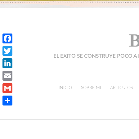
B
Facebook
EL EXITO SE CONSTRUYE POCO A 
Twitter
LinkedIn
Email
skip to content
INICIO
SOBRE MI
ARTICULOS
Gmail
Compartir