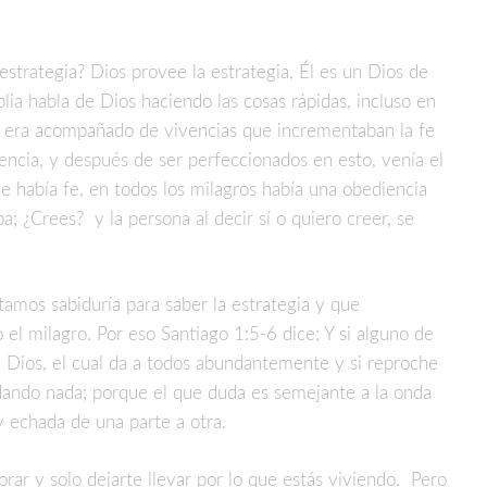
strategia? Dios provee la estrategia, Él es un Dios de
blia habla de Dios haciendo las cosas rápidas, incluso en
e era acompañado de vivencias que incrementaban la fe
encia, y después de ser perfeccionados en esto, venía el
e había fe, en todos los milagros había una obediencia
a; ¿Crees? y la persona al decir sí o quiero creer, se
amos sabiduría para saber la estrategia y que
 el milagro. Por eso Santiago 1:5-6 dice; Y si alguno de
 a Dios, el cual da a todos abundantemente y si reproche
dando nada; porque el que duda es semejante a la onda
y echada de una parte a otra.
orar y solo dejarte llevar por lo que estás viviendo. Pero