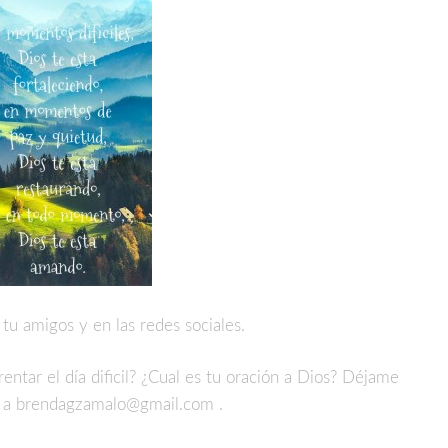
 tu amigos y en las redes sociales.
entar el día dificil? ¿Cual es tu oración a Dios? Déjame
 a brendagzamalo@gmail.com .