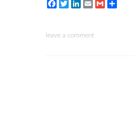
Facebook
Twitter
LinkedIn
Email
Gmail
Com
leave a comment