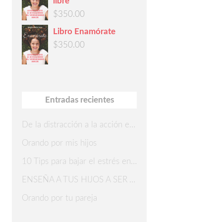
libre
$
350.00
Libro Enamórate
$
350.00
Entradas recientes
De la distracción a la acción en 7 pasos
Orando por mis hijos
10 Tips para bajar el estrés en Navidad
ENSEÑA A TUS HIJOS A SER AGRADECIDOS
Orando por tu pareja