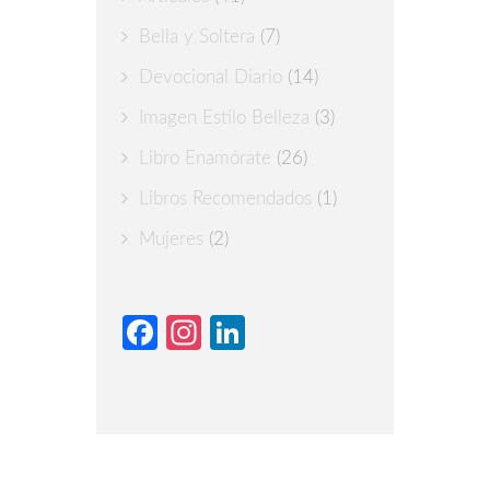
Bella y Soltera
(7)
Devocional Diario
(14)
Imagen Estilo Belleza
(3)
Libro Enamórate
(26)
Libros Recomendados
(1)
Mujeres
(2)
Facebook
Instagram
LinkedIn