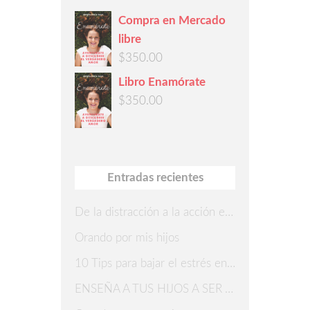
Compra en Mercado
libre
$
350.00
Libro Enamórate
$
350.00
Entradas recientes
De la distracción a la acción en 7 pasos
Orando por mis hijos
10 Tips para bajar el estrés en Navidad
ENSEÑA A TUS HIJOS A SER AGRADECIDOS